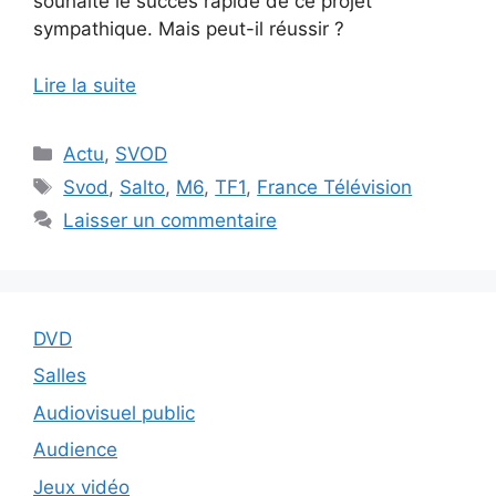
souhaite le succès rapide de ce projet
sympathique. Mais peut-il réussir ?
Lire la suite
Catégories
Actu
,
SVOD
Étiquettes
Svod
,
Salto
,
M6
,
TF1
,
France Télévision
Laisser un commentaire
DVD
Salles
Audiovisuel public
Audience
Jeux vidéo