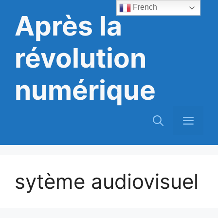
Aller
French
Après la
au
contenu
révolution
numérique
Men
sytème audiovisuel